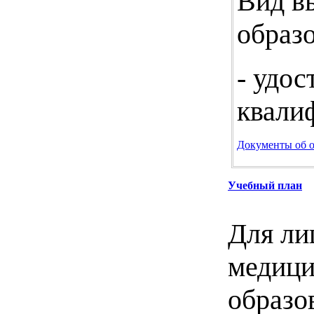
Вид в
образ
- удо
квали
Документы об 
Учебный план
Для ли
медици
образо