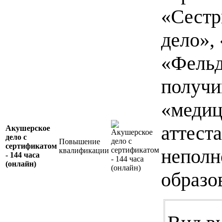
«Сестр
дело»,
«Фельд
получ
«медиц
аттест
Акушерское
дело с
Повышение
сертификатом
неполн
квалификации
- 144 часа
(онлайн)
образо