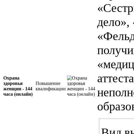
«Сестр
дело»,
«Фельд
получ
«медиц
аттест
Охрана
здоровья
Повышение
неполн
женщин - 144
квалификации
часа (онлайн)
образо
Вид в