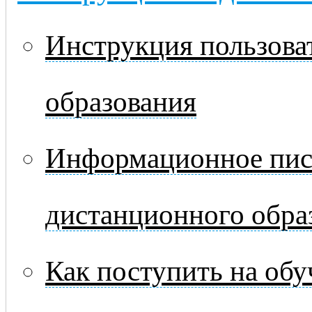
Инструкция пользова
образования
Информационное пис
дистанционного обра
Как поступить на обу